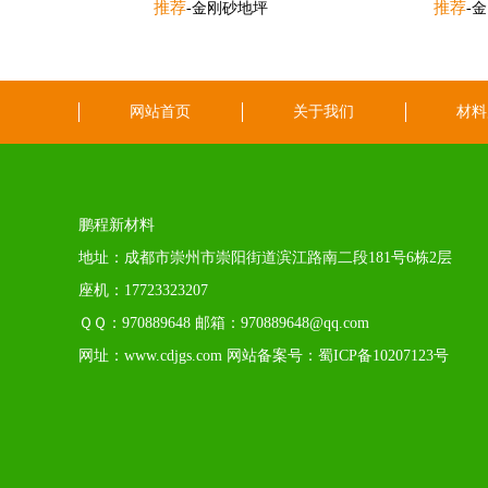
推荐
推荐
-金刚砂地坪
-
网站首页
关于我们
材料
鹏程新材料
地址：成都市崇州市崇阳街道滨江路南二段181号6栋2层
座机：17723323207
ＱＱ：970889648 邮箱：970889648@qq.com
网址：www.cdjgs.com 网站备案号：蜀ICP备10207123号