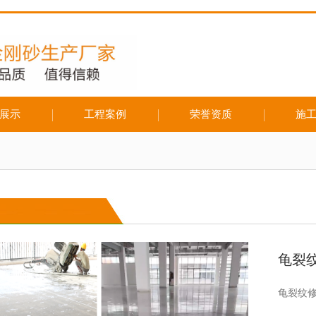
展示
工程案例
荣誉资质
施
龟裂
龟裂纹