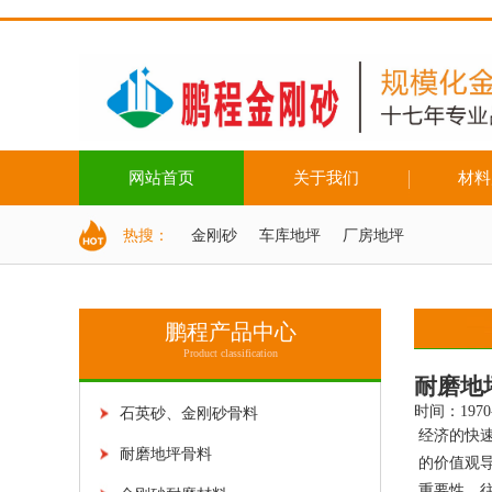
网站首页
关于我们
材料
配色系统
地坪色卡
热搜：
金刚砂
车库地坪
厂房地坪
鹏程产品中心
Product classification
耐磨地
时间：1970
石英砂、金刚砂骨料
经济的快
耐磨地坪骨料
的价值观
重要性，