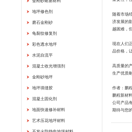
金刚砂耐磨材料
地坪修色剂
随着市场
济发展的
磨石金刚砂
越困难，
龟裂纹修复剂
现在人们
彩色透水地坪
品价格，
水泥自流平
高质量的
混凝土收光增强剂
生产优质
金刚砂地坪
地坪填缝胶
作者：鹏
鹏程新材
混凝土固化剂
公司产品有
地面快速修补材料
期待与您的合
艺术压花地坪材料
不发火防静电地坪材料